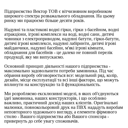
Підприємство Вектор ТОВ є вітчизняним виробником
широкого спектра розважального обладнання. На цьому
ринку ми працюємо більше десяти років.
Надувні та пластикові водні гірки, гірки з басейном, водні
атракціони, ігрові комплекси на воді, водні сани, дитячі
човники з електроприводом, надувні батути, гірки-батути,
дитячі ігрові комплекси, надувні лабіринти, дитячі ігрові
майданчики, надувні басейни, м'які ігрові кімнати,
обладнання для басейнів - це далеко не повний перелік
продукції, яку ми випускаємо.
Основний принцип діяльності нашого підприємства -
максимально задовольнити потреби замовника. Під час
обрання виробу обговорюється все: модельний ряд, колір,
дизайн, місце експлуатації та всі інші фактори, що можуть
вплинути на конструкцію та її функціональність.
Ми розробляємо ексклюзивні моделі, в яких об'єднуються
ідеї замовника, наших конструкторів, і що особливо
важливо, практичний досвід наших клієнтів. Оригінальні
малюнки, повнокольоровий друк на ПВХ нададуть виробам
неповторного художнього вигляду, а елементи фірмового
стилю - Вашого підприємства або Вашого спонсора -
привернуть до себе увагу споживачів.