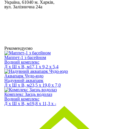
Україна, 61040 м. Харків,
вул. Залізнична 24а
Рекомендуємо
Маппет-1 з басейном
Водний комплекс
Д х Ш х В, м
17,1 х 9,2 х 5,4
Аквапарк Чудо-юдо
Надувний аквапарк
Д х Ш х В, м
23,5 х 19,0 х 7,0
Комплекс Заєць водолаз
Водний комплекс
Д х Ш х В, м
19,8 х 11,3 х -