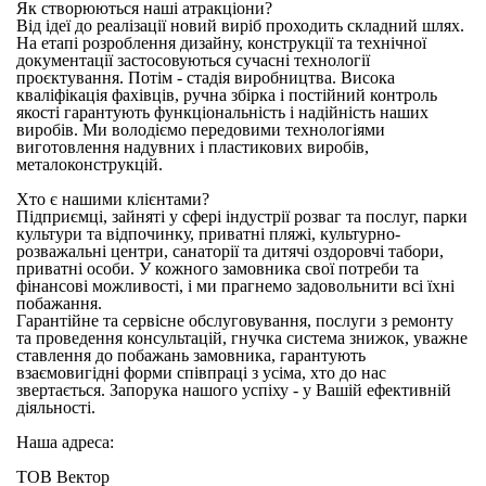
Як створюються наші атракціони?
Від ідеї до реалізації новий виріб проходить складний шлях.
На етапі розроблення дизайну, конструкції та технічної
документації застосовуються сучасні технології
проєктування. Потім - стадія виробництва. Висока
кваліфікація фахівців, ручна збірка і постійний контроль
якості гарантують функціональність і надійність наших
виробів. Ми володіємо передовими технологіями
виготовлення надувних і пластикових виробів,
металоконструкцій.
Хто є нашими клієнтами?
Підприємці, зайняті у сфері індустрії розваг та послуг, парки
культури та відпочинку, приватні пляжі, культурно-
розважальні центри, санаторії та дитячі оздоровчі табори,
приватні особи. У кожного замовника свої потреби та
фінансові можливості, і ми прагнемо задовольнити всі їхні
побажання.
Гарантійне та сервісне обслуговування, послуги з ремонту
та проведення консультацій, гнучка система знижок, уважне
ставлення до побажань замовника, гарантують
взаємовигідні форми співпраці з усіма, хто до нас
звертається. Запорука нашого успіху - у Вашій ефективній
діяльності.
Наша адреса:
ТОВ Вектор