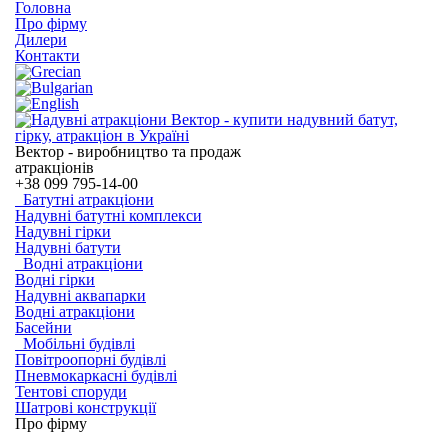
Головна
Про фірму
Дилери
Контакти
Вектор - виробництво та продаж
атракціонів
+38
099 795-14-00
Батутні атракціони
Надувні батутні комплекси
Надувні гірки
Надувні батути
Водні атракціони
Водні гірки
Надувні аквапарки
Водні атракціони
Басейни
Мобільні будівлі
Повітроопорні будівлі
Пневмокаркасні будівлі
Тентові споруди
Шатрові конструкції
Про фірму