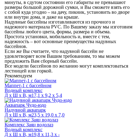
минуты, в сдутом состоянии его габариты не превышают
размеры большой дорожной сумки, и Вы сможете взять его
с собой куда угодно – на дачу, пикник, установить во дворе
или внутри дома, и даже на крыше.
Надувные бассейны изготавливаются из прочного и
надежного материала PVC. По Вашему заказу мы изготовим
бассейны любого цвета, формы, размера и объема.
Простота установки, мобильность и, вместе с тем,
надежность – вот основные преимущества надувных
бассейнов.
Если же Вы считаете, что надувной бассейн не
удовлетворяет всем Вашим требованиям, то мы можем
предложить Вам сборный бассейн.
Все модели бассейнов по желанию могут комплектоваться
лестницей или горкой.
Рекомендуем
Маппет-1 с бассейном
Водный комплекс
Д х Ш х В, м
17,1 х 9,2 х 5,4
Аквапарк Чудо-юдо
Надувной аквапарк
Д х Ш х В, м
23,5 х 19,0 х 7,0
Комплекс Заяц водолаз
Водный комплекс
Д х Ш х В, м
19,8 х 11,3 х -