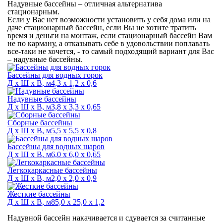
Надувные бассейны – отличная альтернатива
стационарным.
Если у Вас нет возможности установить у себя дома или на
даче стационарный бассейн, если Вы не хотите тратить
время и деньги на монтаж, если стационарный бассейн Вам
не по карману, а отказывать себе в удовольствии поплавать
все-таки не хочется, - то самый подходящий вариант для Вас
– надувные бассейны.
Бассейны для водных горок
Д х Ш х В, м
4,3 х 1,2 х 0,6
Надувные бассейны
Д х Ш х В, м
3,8 х 3,3 х 0,65
Сборные бассейны
Д х Ш х В, м
5,5 х 5,5 х 0,8
Бассейны для водных шаров
Д х Ш х В, м
6,0 х 6,0 х 0,65
Легкокаркасные бассейны
Д х Ш х В, м
2,0 х 2,0 х 0,9
Жесткие бассейны
Д х Ш х В, м
85,0 х 25,0 х 1,2
Надувной бассейн накачивается и сдувается за считанные