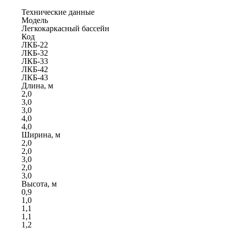
Технические данные
Модель
Легкокаркасный бассейн
Код
ЛКБ-22
ЛКБ-32
ЛКБ-33
ЛКБ-42
ЛКБ-43
Длина, м
2,0
3,0
3,0
4,0
4,0
Ширина, м
2,0
2,0
3,0
2,0
3,0
Высота, м
0,9
1,0
1,1
1,1
1,2