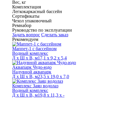
Вес, кг
Комплектация
Легкокаркасный бассейн
Сертификаты
Чехол упаковочный
Ремнабор
Руководство по эксплуатации
Задать вопрос
Сделать заказ
Рекомендуем
Маппет-1 с бассейном
Водный комплекс
Д х Ш х В, м
17,1 х 9,2 х 5,4
Аквапарк Чудо-юдо
Надувной аквапарк
Д х Ш х В, м
23,5 х 19,0 х 7,0
Комплекс Заяц водолаз
Водный комплекс
Д х Ш х В, м
19,8 х 11,3 х -