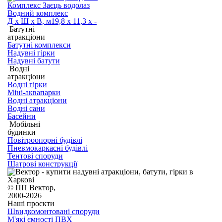
Комплекс Заєць водолаз
Водний комплекс
Д х Ш х В, м
19,8 х 11,3 х -
Батутні
атракціони
Батутні комплекси
Надувні гірки
Надувні батути
Водні
атракціони
Водні гірки
Міні-аквапарки
Водні атракціони
Водні сани
Басейни
Мобільні
будинки
Повітроопорні будівлі
Пневмокаркасні будівлі
Тентові споруди
Шатрові конструкції
© ПП Вектор,
2000-2026
Наші проєкти
Швидкомонтовані споруди
М'які ємності ПВХ