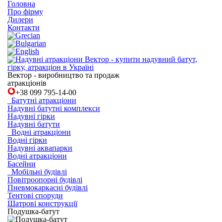
Головна
Про фірму
Дилери
Контакти
Вектор - виробництво та продаж
атракціонів
+38
099 795-14-00
Батутні атракціони
Надувні батутні комплекси
Надувні гірки
Надувні батути
Водні атракціони
Водні гірки
Надувні аквапарки
Водні атракціони
Басейни
Мобільні будівлі
Повітроопорні будівлі
Пневмокаркасні будівлі
Тентові споруди
Шатрові конструкції
Подушка-батут