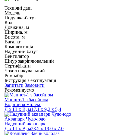
Технічні дані
Модель
Подушка-батут
Код
Довжина, м
Ширина, м
Висота, м
Вага, кг
Комплектація
Надувний батут
Вентилятор
Шнур закріплювальний
Сертифікати
Чохол пакувальний
Ремнабір
Інструкція з експлуатації
Запитати
Замовити
Рекомендуємо
Маппет-1 з басейном
Водний комплекс
Д х Ш х В, м
17,1 х 9,2 х 5,4
Аквапарк Чудо-юдо
Надувний аквапарк
Д х Ш х В, м
23,5 х 19,0 х 7,0