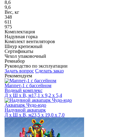
8,6
9,6
Вес, кг
348
611
975
Комплектация
Надувная горка
Комплект вентиляторов
Шнур крепежный
Сертификаты
Чехол упаковочный
Ремнабор
Руководство по эксплуатации
Задать вопрос
Сделать заказ
Рекомендуем
Маппет-1 с бассейном
Водный комплекс
Д х Ш х В, м
17,1 х 9,2 х 5,4
Аквапарк Чудо-юдо
Надувной аквапарк
Д х Ш х В, м
23,5 х 19,0 х 7,0