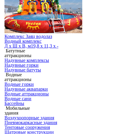
Комплекс Заяц водолаз
Водный комплекс
Д х Ш х В, м
19,8 х 11,3 х -
Батутные
аттракционы
Надувные комплексы
Надувные горки
Надувные батуты
Водные
аттракционы
Водные горки
Надувные аквапарки
Водные аттракционы
Водные сани
Бассейны
Мобильные
здания
Воздухоопорные здания
Пневмокаркасные здания
Тентовые сооружения
Шатровые конструкции