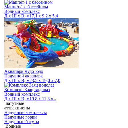
Маппет-1 с бассейном
Водный комплекс
Д х Ш х В, м
17,1 х 9,2 х 5,4
Аквапарк Чудо-юдо
Надувной аквапарк
Д х Ш х В, м
23,5 х 19,0 х 7,0
Комплекс Заяц водолаз
Водный комплекс
Д х Ш х В, м
19,8 х 11,3 х -
Батутные
аттракционы
Надувные комплексы
Надувные горки
Надувные батуты
Водные