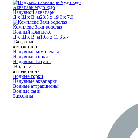
Аквапарк Чудо-юдо
Надувной аквапарк
Д х Ш х В, м
23,5 х 19,0 х 7,0
Комплекс Заяц водолаз
Водный комплекс
Д х Ш х В, м
19,8 х 11,3 х -
Батутные
аттракционы
Надувные комплексы
Надувные горки
Надувные батуты
Водные
аттракционы
Водные горки
Надувные аквапарки
Водные аттракционы
Водные сани
Бассейны