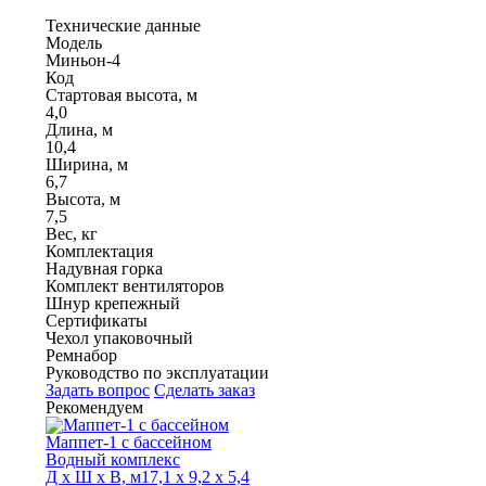
Технические данные
Модель
Миньон-4
Код
Стартовая высота, м
4,0
Длина, м
10,4
Ширина, м
6,7
Высота, м
7,5
Вес, кг
Комплектация
Надувная горка
Комплект вентиляторов
Шнур крепежный
Сертификаты
Чехол упаковочный
Ремнабор
Руководство по эксплуатации
Задать вопрос
Сделать заказ
Рекомендуем
Маппет-1 с бассейном
Водный комплекс
Д х Ш х В, м
17,1 х 9,2 х 5,4