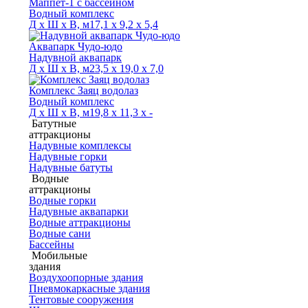
Маппет-1 с бассейном
Водный комплекс
Д х Ш х В, м
17,1 х 9,2 х 5,4
Аквапарк Чудо-юдо
Надувной аквапарк
Д х Ш х В, м
23,5 х 19,0 х 7,0
Комплекс Заяц водолаз
Водный комплекс
Д х Ш х В, м
19,8 х 11,3 х -
Батутные
аттракционы
Надувные комплексы
Надувные горки
Надувные батуты
Водные
аттракционы
Водные горки
Надувные аквапарки
Водные аттракционы
Водные сани
Бассейны
Мобильные
здания
Воздухоопорные здания
Пневмокаркасные здания
Тентовые сооружения