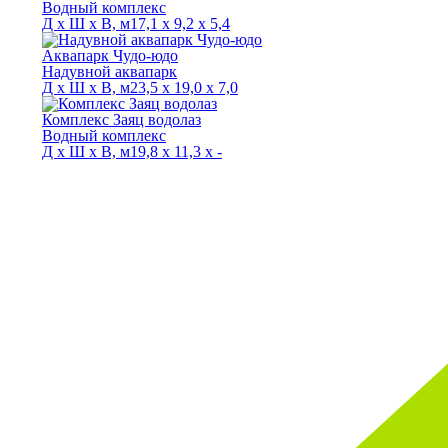
Водный комплекс
Д х Ш х В, м
17,1 х 9,2 х 5,4
Аквапарк Чудо-юдо
Надувной аквапарк
Д х Ш х В, м
23,5 х 19,0 х 7,0
Комплекс Заяц водолаз
Водный комплекс
Д х Ш х В, м
19,8 х 11,3 х -