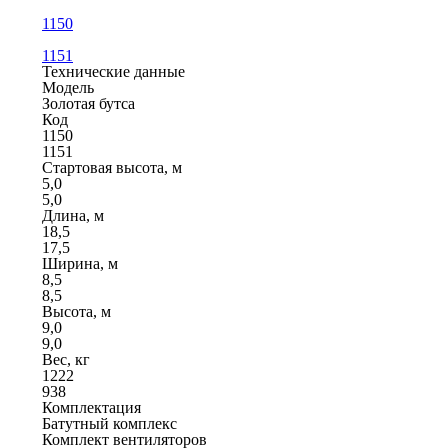
1150
1151
Технические данные
Модель
Золотая бутса
Код
1150
1151
Стартовая высота, м
5,0
5,0
Длина, м
18,5
17,5
Ширина, м
8,5
8,5
Высота, м
9,0
9,0
Вес, кг
1222
938
Комплектация
Батутный комплекс
Комплект вентиляторов