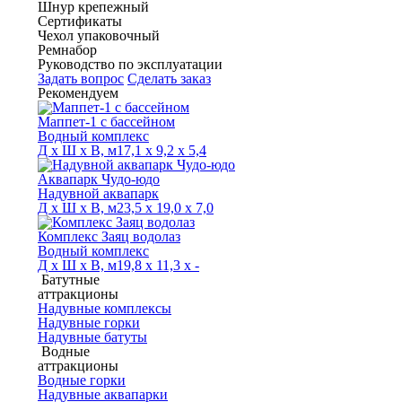
Шнур крепежный
Сертификаты
Чехол упаковочный
Ремнабор
Руководство по эксплуатации
Задать вопрос
Сделать заказ
Рекомендуем
Маппет-1 с бассейном
Водный комплекс
Д х Ш х В, м
17,1 х 9,2 х 5,4
Аквапарк Чудо-юдо
Надувной аквапарк
Д х Ш х В, м
23,5 х 19,0 х 7,0
Комплекс Заяц водолаз
Водный комплекс
Д х Ш х В, м
19,8 х 11,3 х -
Батутные
аттракционы
Надувные комплексы
Надувные горки
Надувные батуты
Водные
аттракционы
Водные горки
Надувные аквапарки