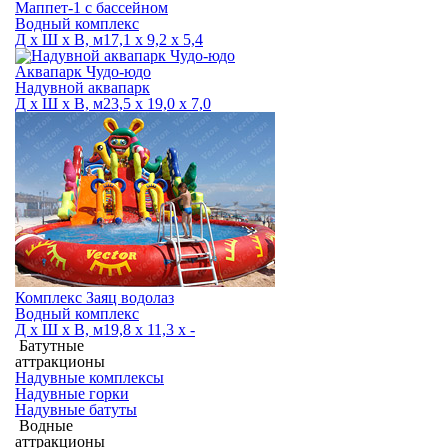
Маппет-1 с бассейном
Водный комплекс
Д х Ш х В, м
17,1 х 9,2 х 5,4
Аквапарк Чудо-юдо
Надувной аквапарк
Д х Ш х В, м
23,5 х 19,0 х 7,0
Комплекс Заяц водолаз
Водный комплекс
Д х Ш х В, м
19,8 х 11,3 х -
Батутные
аттракционы
Надувные комплексы
Надувные горки
Надувные батуты
Водные
аттракционы