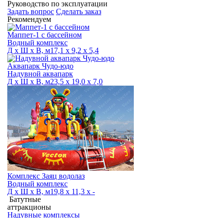
Руководство по эксплуатации
Задать вопрос
Сделать заказ
Рекомендуем
Маппет-1 с бассейном
Водный комплекс
Д х Ш х В, м
17,1 х 9,2 х 5,4
Аквапарк Чудо-юдо
Надувной аквапарк
Д х Ш х В, м
23,5 х 19,0 х 7,0
Комплекс Заяц водолаз
Водный комплекс
Д х Ш х В, м
19,8 х 11,3 х -
Батутные
аттракционы
Надувные комплексы