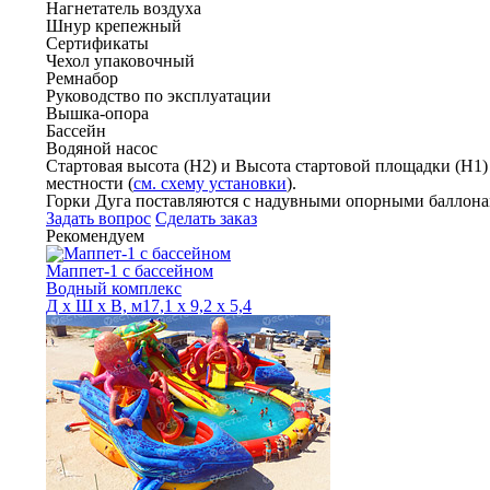
Нагнетатель воздуха
Шнур крепежный
Сертификаты
Чехол упаковочный
Ремнабор
Руководство по эксплуатации
Вышка-опора
Бассейн
Водяной насос
Стартовая высота (H2) и Высота стартовой площадки (H1)
местности (
см. схему установки
).
Горки Дуга поставляются с надувными опорными баллона
Задать вопрос
Сделать заказ
Рекомендуем
Маппет-1 с бассейном
Водный комплекс
Д х Ш х В, м
17,1 х 9,2 х 5,4