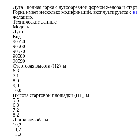
Дуга - водная горка с дугообразной формой желоба и старт
Горка имеет несколько модификаций, эксплуатируется с
н
желанию.
Технические данные
Модель
Дуга
Код
90550
90560
90570
90580
90590
Стартовая высота (H2), м
6,3
7,1
8,0
9,0
10,0
Высота стартовой площадки (H1), м
5,5
6,3
7,2
8,2
Длина желоба, м
10,2
11,2
12,2