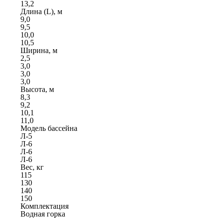
13,2
Длина (L), м
9,0
9,5
10,0
10,5
Ширина, м
2,5
3,0
3,0
3,0
Высота, м
8,3
9,2
10,1
11,0
Модель бассейна
Л-5
Л-6
Л-6
Л-6
Вес, кг
115
130
140
150
Комплектация
Водная горка