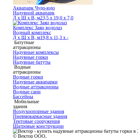
Аквапарк Чудо-юдо
Надувной аквапарк
Д х Ш х В, м
23,5 х 19,0 х 7,0
Комплекс Заяц водолаз
Водный комплекс
Д х Ш х В, м
19,8 х 11,3 х -
Батутные
аттракционы
Надувные комплексы
Надувные горки
Надувные батуты
Водные
аттракционы
Водные горки
Надувные аквапарки
Водные аттракционы
Водные сани
Бассейны
Мобильные
здания
Воздухоопорные здания
Пневмокаркасные здания
Тентовые сооружения
Шатровые конструкции
© Вектор ООО,