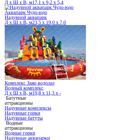
Д х Ш х В, м
17,1 х 9,2 х 5,4
Аквапарк Чудо-юдо
Надувной аквапарк
Д х Ш х В, м
23,5 х 19,0 х 7,0
Комплекс Заяц водолаз
Водный комплекс
Д х Ш х В, м
19,8 х 11,3 х -
Батутные
аттракционы
Надувные комплексы
Надувные горки
Надувные батуты
Водные
аттракционы
Водные горки
Надувные аквапарки