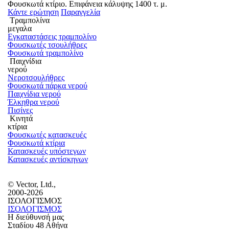
Φουσκωτά κτίριο. Επιφάνεια κάλυψης 1400 τ. μ.
Κάντε ερώτηση
Παραγγελία
Τραμπολίνα
μεγαλα
Εγκαταστάσεις τραμπολίνο
Φουσκωτές τσουλήθρες
Φουσκωτά τραμπολίνο
Παιχνίδια
νερού
Νεροτσουλήθρες
Φουσκωτά πάρκα νερού
Παιχνίδια νερού
Έλκηθρα νερού
Πισίνες
Κινητά
κτίρια
Φουσκωτές κατασκευές
Φουσκωτά κτίρια
Κατασκευές υπόστεγων
Κατασκευές αντίσκηνων
© Vector, Ltd.,
2000-2026
ΙΣΟΛΟΓΙΣΜΟΣ
ΙΣΟΛΟΓΙΣΜΟΣ
Η διεύθυνσή μας
Σταδίου 48 Αθήνα