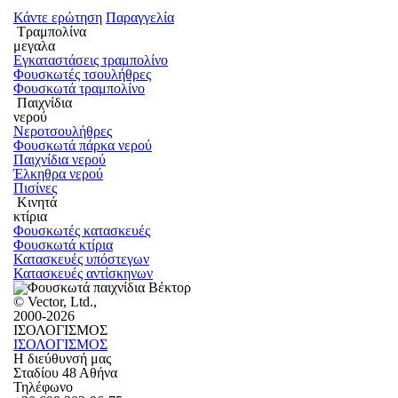
Κάντε ερώτηση
Παραγγελία
Τραμπολίνα
μεγαλα
Εγκαταστάσεις τραμπολίνο
Φουσκωτές τσουλήθρες
Φουσκωτά τραμπολίνο
Παιχνίδια
νερού
Νεροτσουλήθρες
Φουσκωτά πάρκα νερού
Παιχνίδια νερού
Έλκηθρα νερού
Πισίνες
Κινητά
κτίρια
Φουσκωτές κατασκευές
Φουσκωτά κτίρια
Κατασκευές υπόστεγων
Κατασκευές αντίσκηνων
© Vector, Ltd.,
2000-2026
ΙΣΟΛΟΓΙΣΜΟΣ
ΙΣΟΛΟΓΙΣΜΟΣ
Η διεύθυνσή μας
Σταδίου 48 Αθήνα
Τηλέφωνο