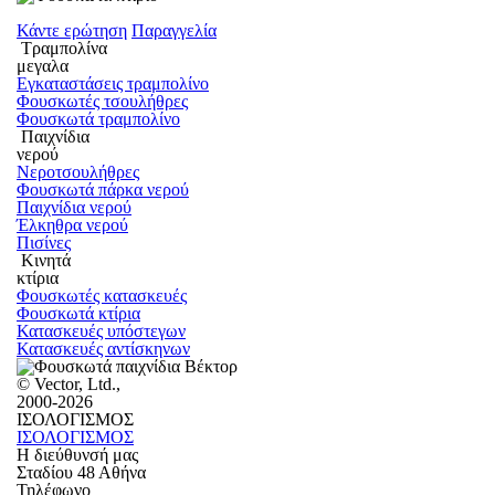
Κάντε ερώτηση
Παραγγελία
Τραμπολίνα
μεγαλα
Εγκαταστάσεις τραμπολίνο
Φουσκωτές τσουλήθρες
Φουσκωτά τραμπολίνο
Παιχνίδια
νερού
Νεροτσουλήθρες
Φουσκωτά πάρκα νερού
Παιχνίδια νερού
Έλκηθρα νερού
Πισίνες
Κινητά
κτίρια
Φουσκωτές κατασκευές
Φουσκωτά κτίρια
Κατασκευές υπόστεγων
Κατασκευές αντίσκηνων
© Vector, Ltd.,
2000-2026
ΙΣΟΛΟΓΙΣΜΟΣ
ΙΣΟΛΟΓΙΣΜΟΣ
Η διεύθυνσή μας
Σταδίου 48 Αθήνα
Τηλέφωνο