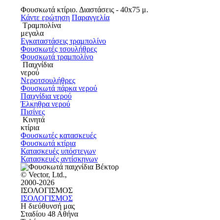
Φουσκωτά κτίριο. Διαστάσεις - 40х75 μ.
Κάντε ερώτηση
Παραγγελία
Τραμπολίνα
μεγαλα
Εγκαταστάσεις τραμπολίνο
Φουσκωτές τσουλήθρες
Φουσκωτά τραμπολίνο
Παιχνίδια
νερού
Νεροτσουλήθρες
Φουσκωτά πάρκα νερού
Παιχνίδια νερού
Έλκηθρα νερού
Πισίνες
Κινητά
κτίρια
Φουσκωτές κατασκευές
Φουσκωτά κτίρια
Κατασκευές υπόστεγων
Κατασκευές αντίσκηνων
© Vector, Ltd.,
2000-2026
ΙΣΟΛΟΓΙΣΜΟΣ
ΙΣΟΛΟΓΙΣΜΟΣ
Η διεύθυνσή μας
Σταδίου 48 Αθήνα