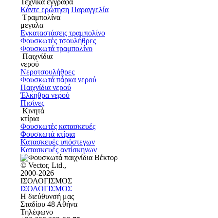
Τεχνικά έγγραφα
Κάντε ερώτηση
Παραγγελία
Τραμπολίνα
μεγαλα
Εγκαταστάσεις τραμπολίνο
Φουσκωτές τσουλήθρες
Φουσκωτά τραμπολίνο
Παιχνίδια
νερού
Νεροτσουλήθρες
Φουσκωτά πάρκα νερού
Παιχνίδια νερού
Έλκηθρα νερού
Πισίνες
Κινητά
κτίρια
Φουσκωτές κατασκευές
Φουσκωτά κτίρια
Κατασκευές υπόστεγων
Κατασκευές αντίσκηνων
© Vector, Ltd.,
2000-2026
ΙΣΟΛΟΓΙΣΜΟΣ
ΙΣΟΛΟΓΙΣΜΟΣ
Η διεύθυνσή μας
Σταδίου 48 Αθήνα
Τηλέφωνο