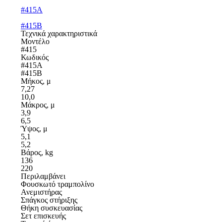
#415A
#415B
Τεχνικά χαρακτηριστικά
Μοντέλο
#415
Κωδικός
#415A
#415B
Μήκος, μ
7,27
10,0
Μάκρος, μ
3,9
6,5
Ύψος, μ
5,1
5,2
Βάρος, kg
136
220
Περιλαμβάνει
Φουσκωτό τραμπολίνο
Ανεμιστήρας
Σπάγκος στήριξης
Θήκη συσκευασίας
Σετ επισκευής