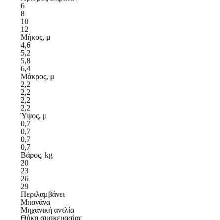
6
8
10
12
Μήκος, μ
4,6
5,2
5,8
6,4
Μάκρος, μ
2,2
2,2
2,2
2,2
Ύψος, μ
0,7
0,7
0,7
0,7
Βάρος, kg
20
23
26
29
Περιλαμβάνει
Μπανάνα
Μηχανική αντλία
Θήκη συσκευασίας