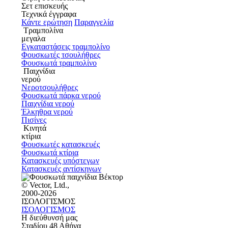
Σετ επισκευής
Τεχνικά έγγραφα
Κάντε ερώτηση
Παραγγελία
Τραμπολίνα
μεγαλα
Εγκαταστάσεις τραμπολίνο
Φουσκωτές τσουλήθρες
Φουσκωτά τραμπολίνο
Παιχνίδια
νερού
Νεροτσουλήθρες
Φουσκωτά πάρκα νερού
Παιχνίδια νερού
Έλκηθρα νερού
Πισίνες
Κινητά
κτίρια
Φουσκωτές κατασκευές
Φουσκωτά κτίρια
Κατασκευές υπόστεγων
Κατασκευές αντίσκηνων
© Vector, Ltd.,
2000-2026
ΙΣΟΛΟΓΙΣΜΟΣ
ΙΣΟΛΟΓΙΣΜΟΣ
Η διεύθυνσή μας
Σταδίου 48 Αθήνα