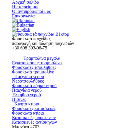
Αρχική σελίδα
Η εταιρεία μας
Οι αντιπρόσωποί μας
Επικοινωνία
Φουσκωτά παιχνίδια,
παραγωγή και πώληση παιχνιδιών
+30
698 303-96-75
Τραμπολίνα μεγαλα
Εγκαταστάσεις τραμπολίνο
Φουσκωτές τσουλήθρες
Φουσκωτά τραμπολίνο
Παιχνίδια νερού
Νεροτσουλήθρες
Φουσκωτά πάρκα νερού
Παιχνίδια νερού
Έλκηθρα νερού
Πισίνες
Κινητά κτίρια
Φουσκωτές κατασκευές
Φουσκωτά κτίρια
Κατασκευές υπόστεγων
Κατασκευές αντίσκηνων
Μπανάνα #703