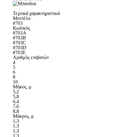
Τεχνικά χαρακτηριστικά
Μοντέλο
#703
Κωδικός
#703A
#703B
#703C
#703D
#703E
Αριθμός επιβατών
4
5
6
8
10
Μήκος, μ
5,2
5,8
6,4
7,6
8,8
Μάκρος, μ
1,3
1,3
1,3
1,3