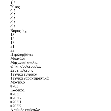
1,3
Ύψος, μ
0,7
0,7
0,7
0,7
0,7
Βάρος, kg
13
15
17
21
22
Περιλαμβάνει
Μπανάνα
Μηχανική αντλία
Θήκη συσκευασίας
Σετ επισκευής
Τεχνικά έγγραφα
Τεχνικά χαρακτηριστικά
Μοντέλο
#703
Κωδικός
#703F
#703G
#703H
#703K
Αριθμός επιβατών